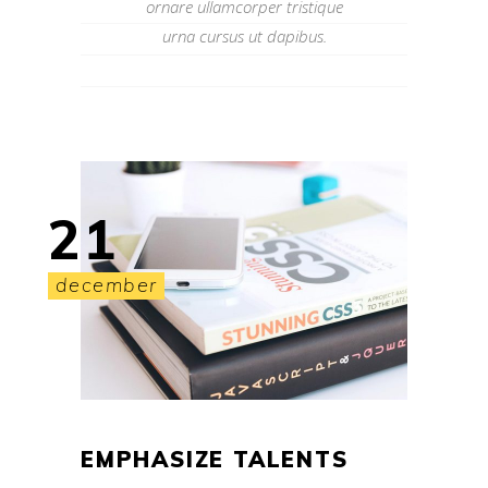
ornare ullamcorper tristique
urna cursus ut dapibus.
21
december
EMPHASIZE TALENTS