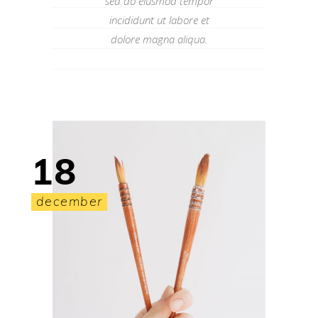
sed do eiusmod tempor
incididunt ut labore et
dolore magna aliqua.
18
december