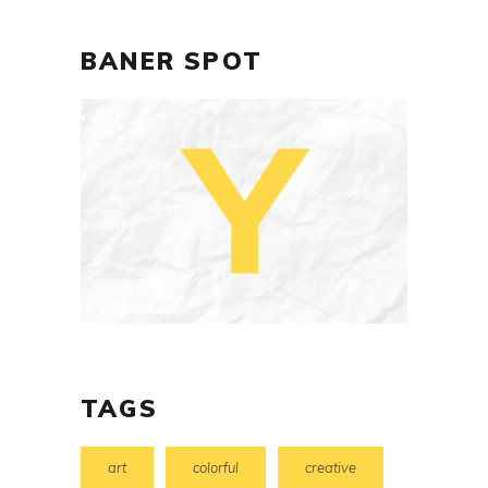
BANER SPOT
TAGS
art
colorful
creative