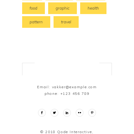
food
graphic
health
pattern
travel
Email:
vakker@example.com
phone:
+123 456 789
© 2018
Qode Interactive,