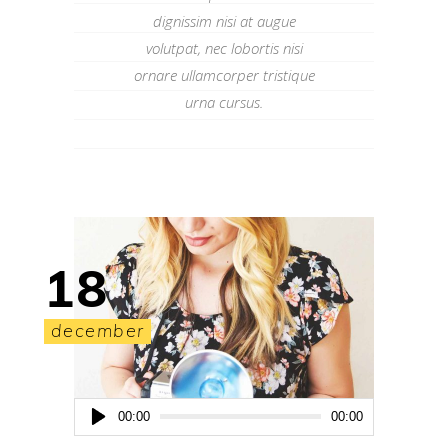
dignissim nisi at augue
volutpat, nec lobortis nisi
ornare ullamcorper tristique
urna cursus.
18
december
Audio
00:00
00:00
Player