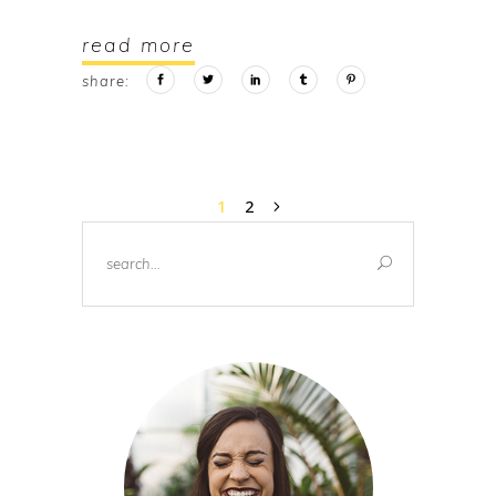
read more
share:
1
2
Search
for: