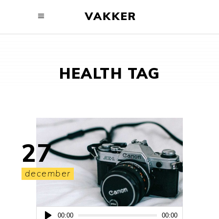
HEALTH TAG
27
december
Audio
00:00
00:00