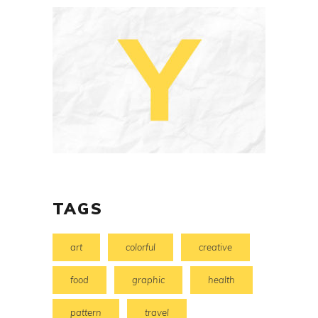
TAGS
art
colorful
creative
food
graphic
health
pattern
travel