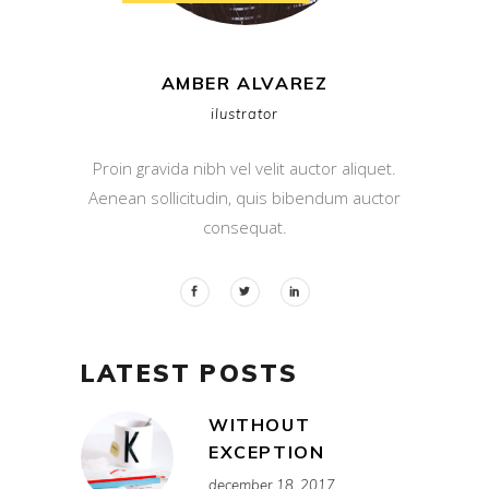
AMBER ALVAREZ
ilustrator
Proin gravida nibh vel velit auctor aliquet.
Aenean sollicitudin, quis bibendum auctor
consequat.
LATEST POSTS
WITHOUT
EXCEPTION
december 18, 2017