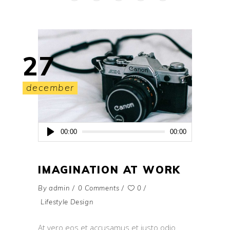
27
december
Audio
00:00
00:00
Player
IMAGINATION AT WORK
By
admin
0 Comments
0
Lifestyle Design
At vero eos et accusamus et iusto odio