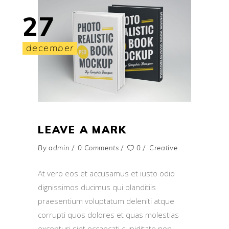
27
december
LEAVE A MARK
By
admin
0 Comments
0
Creative
At vero eos et accusamus et iusto odio
dignissimos ducimus qui blanditiis
praesentium voluptatum deleniti atque
corrupti quos dolores et quas molestias
excepturi sint occaecati cupiditate non