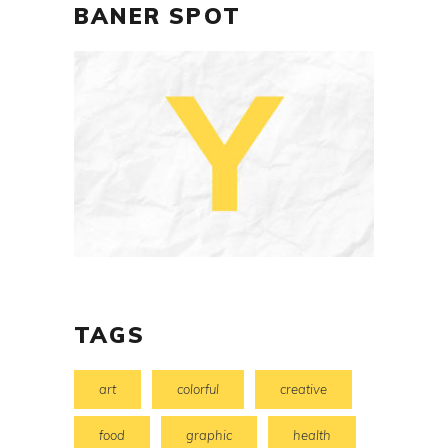
BANER SPOT
TAGS
art
colorful
creative
food
graphic
health