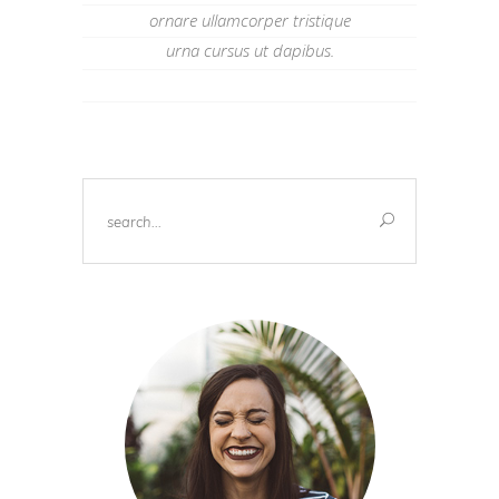
ornare ullamcorper tristique
urna cursus ut dapibus.
Search
for: