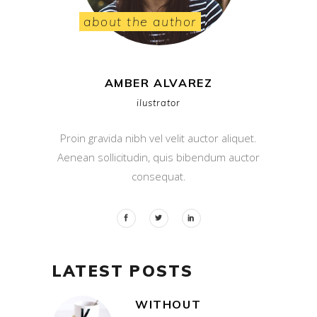
about the author
AMBER ALVAREZ
ilustrator
Proin gravida nibh vel velit auctor aliquet.
Aenean sollicitudin, quis bibendum auctor
consequat.
LATEST POSTS
WITHOUT