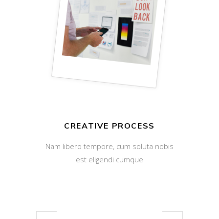
CREATIVE PROCESS
Nam libero tempore, cum soluta nobis
est eligendi cumque