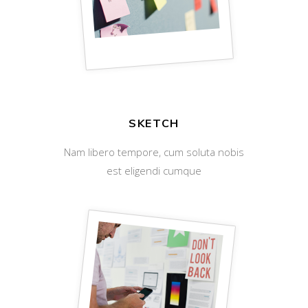
SKETCH
Nam libero tempore, cum soluta nobis
est eligendi cumque