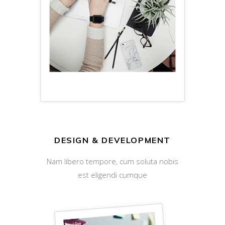
DESIGN & DEVELOPMENT
Nam libero tempore, cum soluta nobis
est eligendi cumque