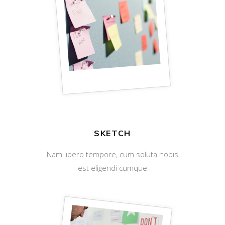
SKETCH
Nam libero tempore, cum soluta nobis
est eligendi cumque