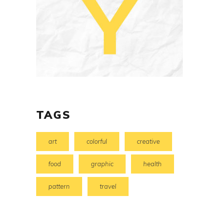
TAGS
art
colorful
creative
food
graphic
health
pattern
travel