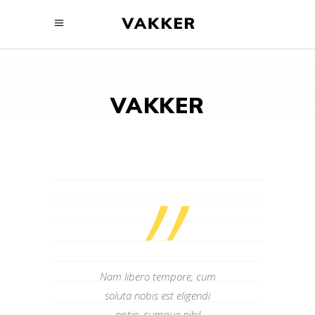
VAKKER
”
Nam libero tempore, cum
soluta nobis est eligendi
optio, cumque nihil