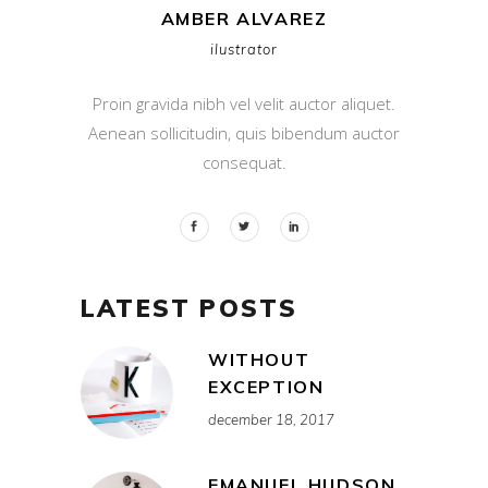
AMBER ALVAREZ
ilustrator
Proin gravida nibh vel velit auctor aliquet.
Aenean sollicitudin, quis bibendum auctor
consequat.
LATEST POSTS
WITHOUT
EXCEPTION
december 18, 2017
EMANUEL HUDSON