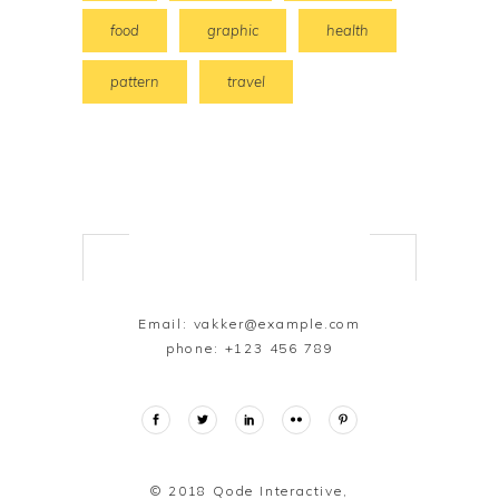
food
graphic
health
pattern
travel
Email:
vakker@example.com
phone:
+123 456 789
© 2018
Qode Interactive,