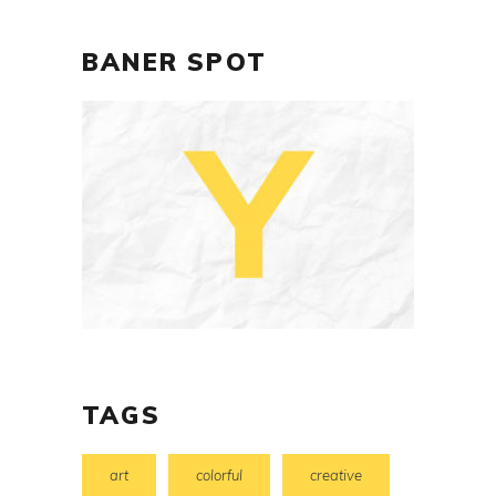
BANER SPOT
TAGS
art
colorful
creative