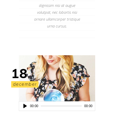
dignissim nisi at augue
volutpat, nec lobortis nisi
ornare ullamcorper tristique
urna cursus.
18
december
Audio
00:00
00:00
Player