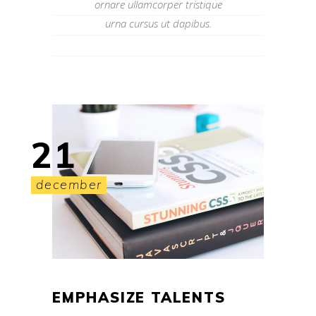
ornare ullamcorper tristique
urna cursus ut dapibus.
21
december
EMPHASIZE TALENTS