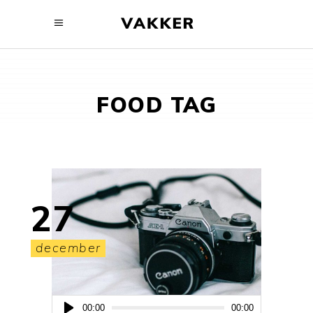
FOOD TAG
27
december
Audio
00:00
00:00