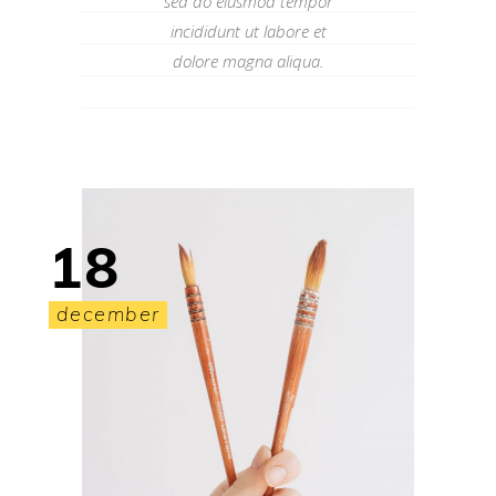
sed do eiusmod tempor
incididunt ut labore et
dolore magna aliqua.
18
december