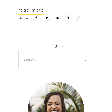
read more
share:
1
2
Search
for: