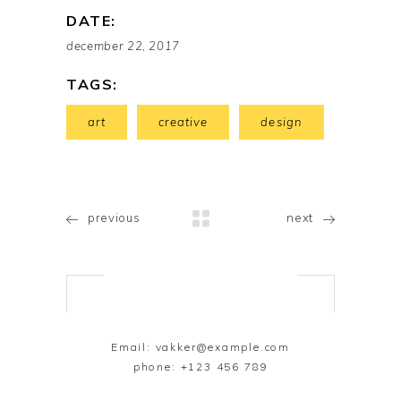
DATE:
december 22, 2017
TAGS:
art
creative
design
previous
next
Email:
vakker@example.com
phone:
+123 456 789