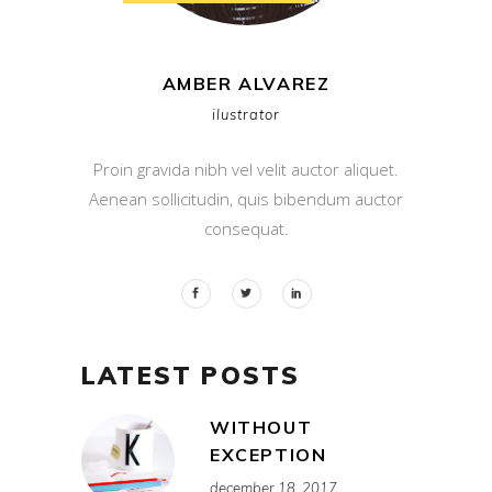
AMBER ALVAREZ
ilustrator
Proin gravida nibh vel velit auctor aliquet.
Aenean sollicitudin, quis bibendum auctor
consequat.
LATEST POSTS
WITHOUT
EXCEPTION
december 18, 2017