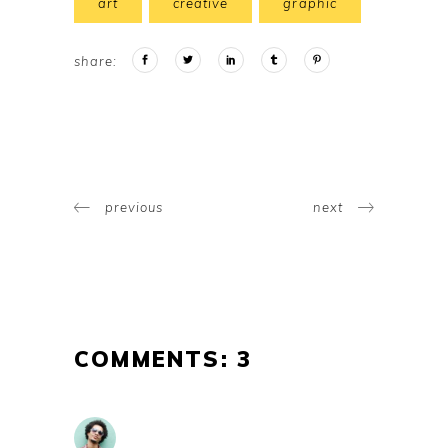
art
creative
graphic
share:
previous
next
COMMENTS: 3