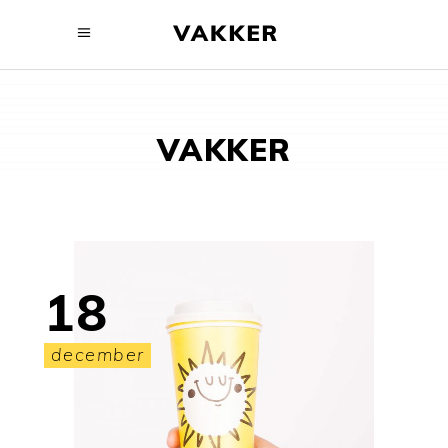
VAKKER
18
december