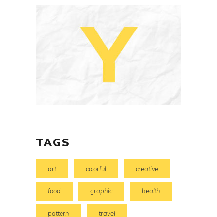
TAGS
art
colorful
creative
food
graphic
health
pattern
travel