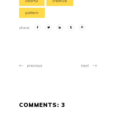
colorful
creative
pattern
share:
previous
next
COMMENTS: 3