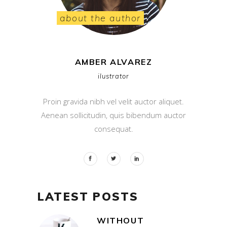
about the author
AMBER ALVAREZ
ilustrator
Proin gravida nibh vel velit auctor aliquet.
Aenean sollicitudin, quis bibendum auctor
consequat.
LATEST POSTS
WITHOUT