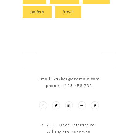
pattern
travel
Email:
vakker@example.com
phone:
+123 456 789
© 2018
Qode Interactive,
All Rights Reserved