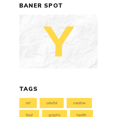
BANER SPOT
TAGS
art
colorful
creative
food
graphic
health