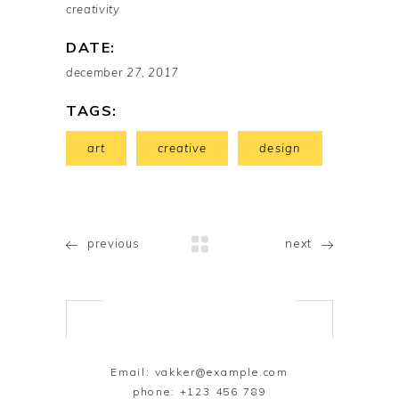
creativity
DATE:
december 27, 2017
TAGS:
art
creative
design
previous
next
Email:
vakker@example.com
phone:
+123 456 789