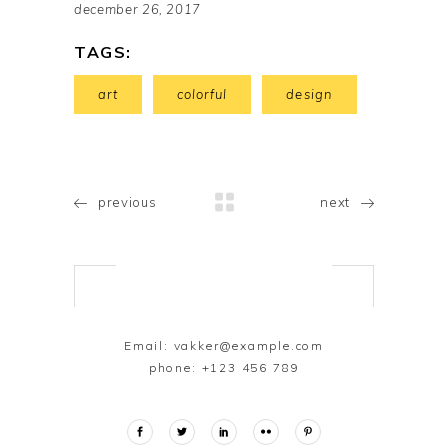
december 26, 2017
TAGS:
art
colorful
design
previous
next
Email:
vakker@example.com
phone:
+123 456 789