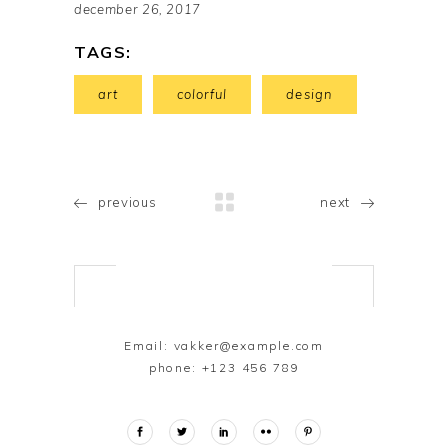
december 26, 2017
TAGS:
art
colorful
design
previous
next
Email:
vakker@example.com
phone:
+123 456 789