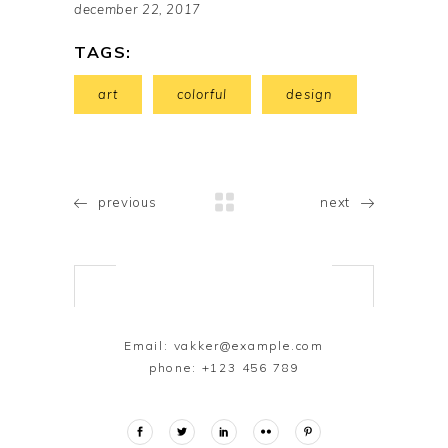
december 22, 2017
TAGS:
art
colorful
design
previous
next
Email:
vakker@example.com
phone:
+123 456 789